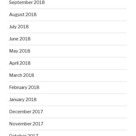
September 2018
August 2018
July 2018
June 2018
May 2018
April 2018
March 2018
February 2018
January 2018
December 2017
November 2017