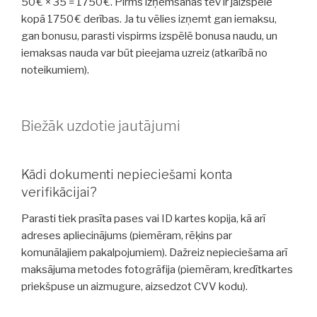
50 € × 35 = 1750 €. Pirms izņemšanas tev ir jāizspēlē
kopā 1750 € derības. Ja tu vēlies izņemt gan iemaksu,
gan bonusu, parasti vispirms izspēlē bonusa naudu, un
iemaksas nauda var būt pieejama uzreiz (atkarībā no
noteikumiem).
Biežāk uzdotie jautājumi
Kādi dokumenti nepieciešami konta
verifikācijai?
Parasti tiek prasīta pases vai ID kartes kopija, kā arī
adreses apliecinājums (piemēram, rēķins par
komunālajiem pakalpojumiem). Dažreiz nepieciešama arī
maksājuma metodes fotogrāfija (piemēram, kredītkartes
priekšpuse un aizmugure, aizsedzot CVV kodu).