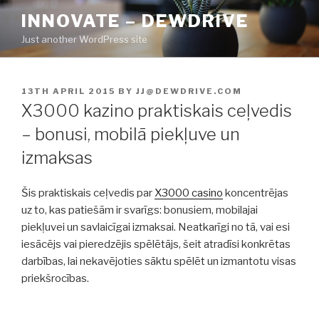
Skip
INNOVATE – DEWDRIVE
to
Just another WordPress site
content
POSTED
13TH APRIL 2015
BY
JJ@DEWDRIVE.COM
ON
X3000 kazino praktiskais ceļvedis
– bonusi, mobilā piekļuve un
izmaksas
Šis praktiskais ceļvedis par
X3000 casino
koncentrējas
uz to, kas patiešām ir svarīgs: bonusiem, mobilajai
piekļuvei un savlaicīgai izmaksai. Neatkarīgi no tā, vai esi
iesācējs vai pieredzējis spēlētājs, šeit atradīsi konkrētas
darbības, lai nekavējoties sāktu spēlēt un izmantotu visas
priekšrocības.