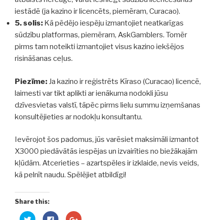
iestādē (ja kazino ir licencēts, piemēram, Curacao).
5. solis:
Kā pēdējo iespēju izmantojiet neatkarīgas
sūdzību platformas, piemēram, AskGamblers. Tomēr
pirms tam noteikti izmantojiet visus kazino iekšējos
risināšanas ceļus.
Piezīme:
Ja kazino ir reģistrēts Kīraso (Curacao) licencē,
laimesti var tikt aplikti ar ienākuma nodokli jūsu
dzīvesvietas valstī, tāpēc pirms lielu summu izņemšanas
konsultējieties ar nodokļu konsultantu.
Ievērojot šos padomus, jūs varēsiet maksimāli izmantot
X3000 piedāvātās iespējas un izvairīties no biežākajām
kļūdām. Atcerieties – azartspēles ir izklaide, nevis veids,
kā pelnīt naudu. Spēlējiet atbildīgi!
Share this:
C
C
C