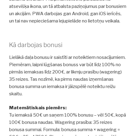
atsevišķa ikona, un tā atbalsta paziņojumus par bonusiem
un akcijām. PWA darbojas gan Android, gan iOS ierīcēs,
un tai nav nepieciešama lejupielāde no lietotņu veikala.
Kā darbojas bonusi
Lielākā daļa bonusu ir saistīti ar noteiktiem nosacījumiem.
Piemēram, laipni lūgšanas bonuss var būt līdz 100% no
pirmās iemaksas līdz 200 €, ar likmju prasību (wagering)
35 reizes. Tas nozīmē, ka pirms naudas izņemšanas
bonusa summa un iemaksa ir jāizspēlē noteiktu reižu
skaitu.
Matemātiskais piemērs:
Tu iemaksā 50 € un saņem 100% bonusu – vēl 50 €, kopā
100 € bonusa naudas. Wagering prasība: 35 reizes
bonusa summai. Formula: bonusa summa × wagering =