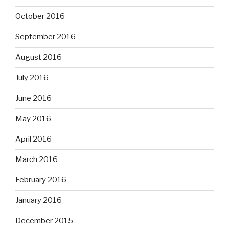
October 2016
September 2016
August 2016
July 2016
June 2016
May 2016
April 2016
March 2016
February 2016
January 2016
December 2015