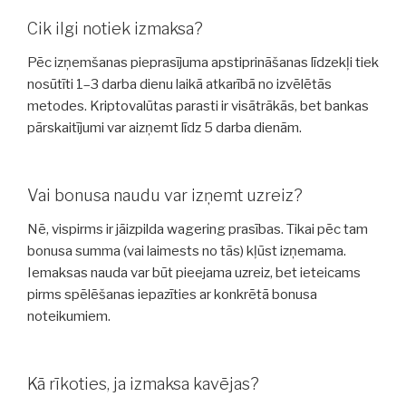
Cik ilgi notiek izmaksa?
Pēc izņemšanas pieprasījuma apstiprināšanas līdzekļi tiek
nosūtīti 1–3 darba dienu laikā atkarībā no izvēlētās
metodes. Kriptovalūtas parasti ir visātrākās, bet bankas
pārskaitījumi var aizņemt līdz 5 darba dienām.
Vai bonusa naudu var izņemt uzreiz?
Nē, vispirms ir jāizpilda wagering prasības. Tikai pēc tam
bonusa summa (vai laimests no tās) kļūst izņemama.
Iemaksas nauda var būt pieejama uzreiz, bet ieteicams
pirms spēlēšanas iepazīties ar konkrētā bonusa
noteikumiem.
Kā rīkoties, ja izmaksa kavējas?