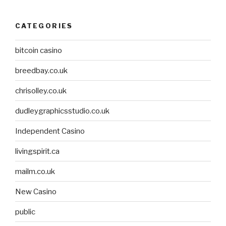
CATEGORIES
bitcoin casino
breedbay.co.uk
chrisolley.co.uk
dudleygraphicsstudio.co.uk
Independent Casino
livingspirit.ca
mailm.co.uk
New Casino
public