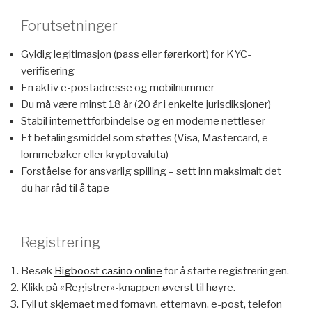
Forutsetninger
Gyldig legitimasjon (pass eller førerkort) for KYC-
verifisering
En aktiv e-postadresse og mobilnummer
Du må være minst 18 år (20 år i enkelte jurisdiksjoner)
Stabil internettforbindelse og en moderne nettleser
Et betalingsmiddel som støttes (Visa, Mastercard, e-
lommebøker eller kryptovaluta)
Forståelse for ansvarlig spilling – sett inn maksimalt det
du har råd til å tape
Registrering
Besøk
Bigboost casino online
for å starte registreringen.
Klikk på «Registrer»-knappen øverst til høyre.
Fyll ut skjemaet med fornavn, etternavn, e-post, telefon