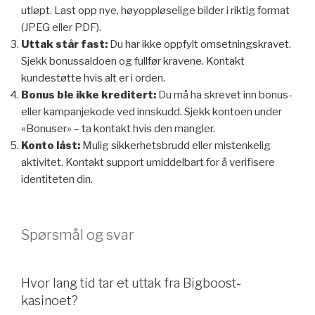
utløpt. Last opp nye, høyoppløselige bilder i riktig format
(JPEG eller PDF).
Uttak står fast:
Du har ikke oppfylt omsetningskravet.
Sjekk bonussaldoen og fullfør kravene. Kontakt
kundestøtte hvis alt er i orden.
Bonus ble ikke kreditert:
Du må ha skrevet inn bonus-
eller kampanjekode ved innskudd. Sjekk kontoen under
«Bonuser» – ta kontakt hvis den mangler.
Konto låst:
Mulig sikkerhetsbrudd eller mistenkelig
aktivitet. Kontakt support umiddelbart for å verifisere
identiteten din.
Spørsmål og svar
Hvor lang tid tar et uttak fra Bigboost-
kasinoet?