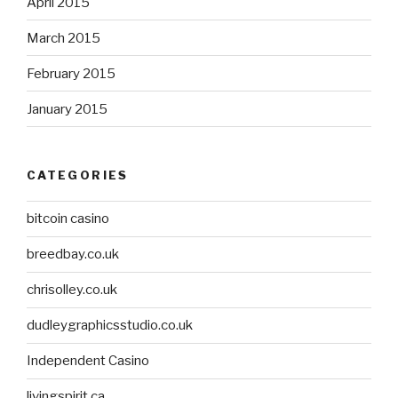
April 2015
March 2015
February 2015
January 2015
CATEGORIES
bitcoin casino
breedbay.co.uk
chrisolley.co.uk
dudleygraphicsstudio.co.uk
Independent Casino
livingspirit.ca