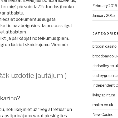
vai neesat izvēlējies bonusa līdzekļus,
February 2015
a termiņš pārsniedz 72 stundas (banku
s ar atbalstu.
January 2015
niedziet dokumentus augstā
 ka tie nav beigušies. Ja process ilgst
iet atbalstam.
CATEGORIE
ikt, ja pārkāpjat noteikumus (piem.,
rīgi un lūdziet skaidrojumu. Vienmēr
bitcoin casino
breedbay.co.u
chrisolley.co.u
āk uzdotie jautājumi)
dudleygraphic
Independent C
livingspirit.ca
 kazino?
mailm.co.uk
, noklikšķiniet uz “Reģistrēties” un
New Casino
a apstiprinājuma varat pieslēgties.