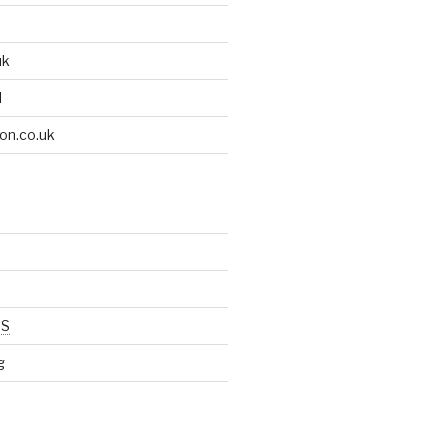
uk
d
on.co.uk
SS
g