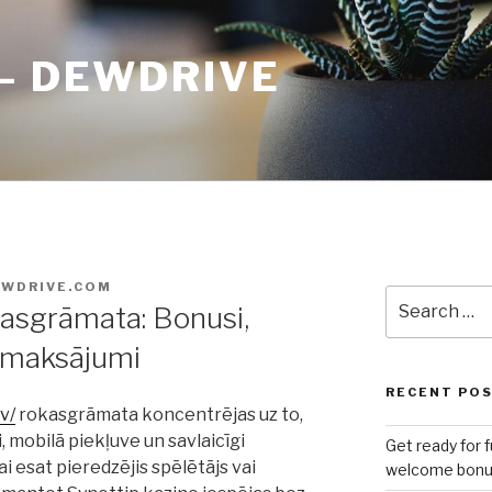
 – DEWDRIVE
EWDRIVE.COM
Search
kasgrāmata: Bonusi,
for:
n maksājumi
RECENT PO
v/
rokasgrāmata koncentrējas uz to,
, mobilā piekļuve un savlaicīgi
Get ready for 
i esat pieredzējis spēlētājs vai
welcome bonu