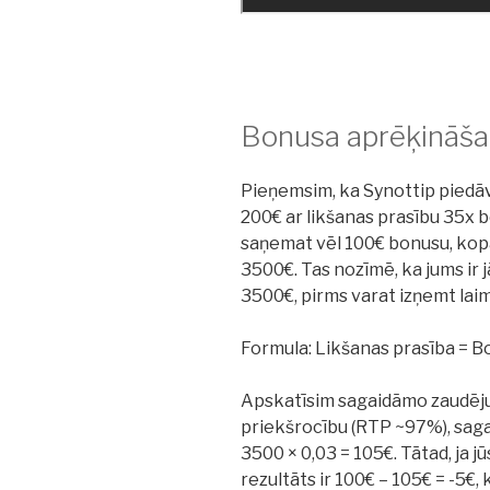
Bonusa aprēķināš
Pieņemsim, ka Synottip piedā
200€ ar likšanas prasību 35x b
saņemat vēl 100€ bonusu, kopā
3500€. Tas nozīmē, ka jums ir
3500€, pirms varat izņemt lai
Formula: Likšanas prasība = B
Apskatīsim sagaidāmo zaudēju
priekšrocību (RTP ~97%), sag
3500 × 0,03 = 105€. Tātad, ja j
rezultāts ir 100€ – 105€ = -5€,