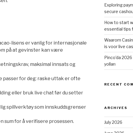
sen.
Exploring paym
secure cashout
How to start w
essential tips 
Waarom Casino
acao-lisens er vanlig for internasjonale
is voor live ca
m på at gevinster kan være
Pinco’da 2026 
etningskrav, maksimal innsats og
yolları
passer for deg: raske uttak er ofte
RECENT CO
ing eller bruk live chat før du setter
rlig spillverktøy som innskuddsgrenser
ARCHIVES
n sum for å verifisere prosessen.
July 2026