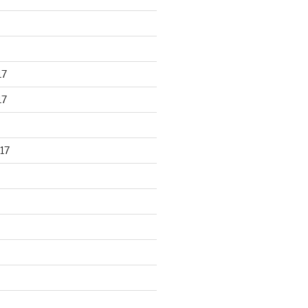
17
17
17