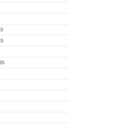
15
15
15