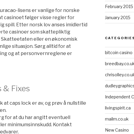
February 2015
racao-lisens er vanlige for norske
t casinoet følger visse regler for
January 2015
 spill. Etter norsk lov anses imidlertid
erte casinoer som skattepliktig
CATEGORIE
 Skatteetaten eller en økonomisk
lige situasjon. Sørg alltid for at
bitcoin casino
ing og at personvernreglene er
breedbay.co.u
chrisolley.co.u
dudleygraphic
 & Fixes
Independent C
 at caps lock er av, og prøv å nullstille
livingspirit.ca
en.
g for at du har angitt eventuell
mailm.co.uk
ller minimumsinnskudd. Kontakt
New Casino
edvarer.