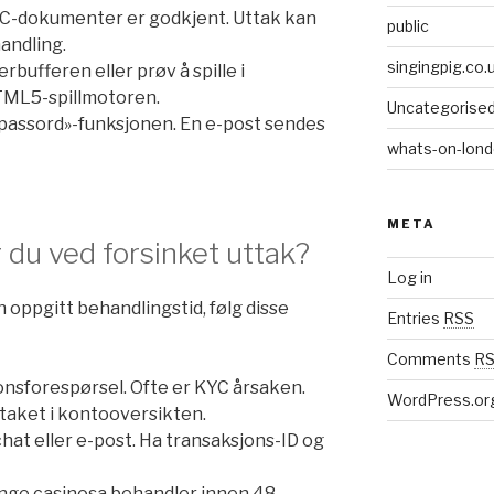
YC-dokumenter er godkjent. Uttak kan
public
andling.
singingpig.co.
bufferen eller prøv å spille i
TML5-spillmotoren.
Uncategorise
passord»-funksjonen. En e-post sendes
whats-on-lond
META
r du ved forsinket uttak?
Log in
n oppgitt behandlingstid, følg disse
Entries
RSS
Comments
R
nsforespørsel. Ofte er KYC årsaken.
WordPress.or
ttaket i kontooversikten.
hat eller e-post. Ha transaksjons-ID og
Mange casinosa behandler innen 48