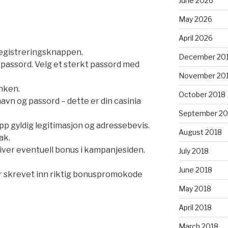
June 2026
May 2026
April 2026
registreringsknappen.
December 20
g passord. Velg et sterkt passord med
November 20
nken.
October 2018
avn og passord – dette er din casinia
September 20
opp gyldig legitimasjon og adressebevis.
August 2018
ak.
tiver eventuell bonus i kampanjesiden.
July 2018
June 2018
r skrevet inn riktig bonuspromokode
May 2018
April 2018
March 2018