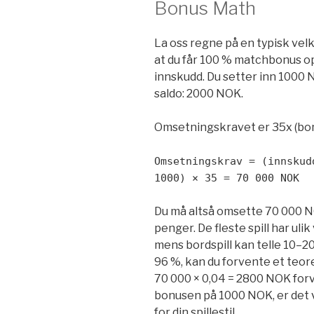
Bonus Math
La oss regne på en typisk vel
at du får 100 % matchbonus op
innskudd. Du setter inn 1000 
saldo: 2000 NOK.
Omsetningskravet er 35x (bon
Omsetningskrav = (innskud
1000) × 35 = 70 000 NOK
Du må altså omsette 70 000 NO
penger. De fleste spill har uli
mens bordspill kan telle 10–20 
96 %, kan du forvente et teor
70 000 × 0,04 = 2800 NOK fo
bonusen på 1000 NOK, er det v
for din spillestil.