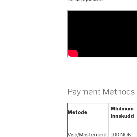
Payment Methods
Minimum
Metode
innskudd
Visa/Mastercard
100 NOK