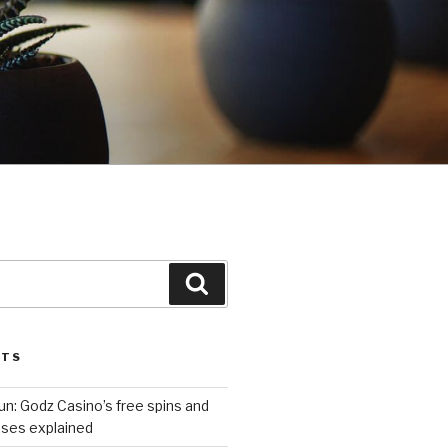
Search
STS
fun: Godz Casino’s free spins and
ses explained