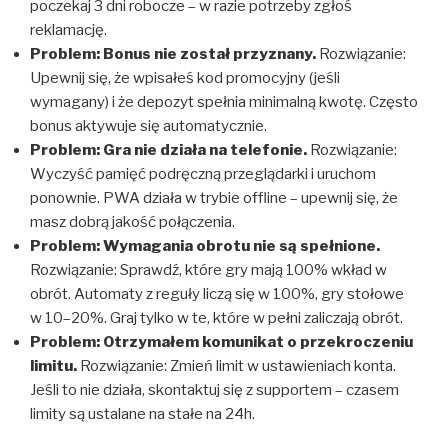
poczekaj 3 dni robocze – w razie potrzeby zgłoś
reklamację.
Problem: Bonus nie został przyznany.
Rozwiązanie:
Upewnij się, że wpisałeś kod promocyjny (jeśli
wymagany) i że depozyt spełnia minimalną kwotę. Często
bonus aktywuje się automatycznie.
Problem: Gra nie działa na telefonie.
Rozwiązanie:
Wyczyść pamięć podręczną przeglądarki i uruchom
ponownie. PWA działa w trybie offline – upewnij się, że
masz dobrą jakość połączenia.
Problem: Wymagania obrotu nie są spełnione.
Rozwiązanie: Sprawdź, które gry mają 100% wkład w
obrót. Automaty z reguły liczą się w 100%, gry stołowe
w 10–20%. Graj tylko w te, które w pełni zaliczają obrót.
Problem: Otrzymałem komunikat o przekroczeniu
limitu.
Rozwiązanie: Zmień limit w ustawieniach konta.
Jeśli to nie działa, skontaktuj się z supportem – czasem
limity są ustalane na stałe na 24h.