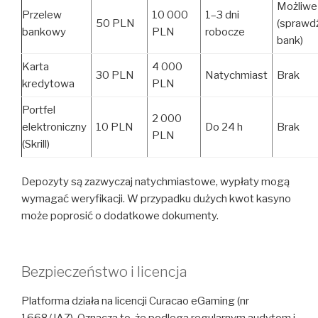
Możliwe
Przelew
10 000
1–3 dni
50 PLN
(sprawd
bankowy
PLN
robocze
bank)
Karta
4 000
30 PLN
Natychmiast
Brak
kredytowa
PLN
Portfel
2 000
elektroniczny
10 PLN
Do 24 h
Brak
PLN
(Skrill)
Depozyty są zazwyczaj natychmiastowe, wypłaty mogą
wymagać weryfikacji. W przypadku dużych kwot kasyno
może poprosić o dodatkowe dokumenty.
Bezpieczeństwo i licencja
Platforma działa na licencji Curacao eGaming (nr
1668/JAZ). Oznacza to, że podlega regularnym audytom i