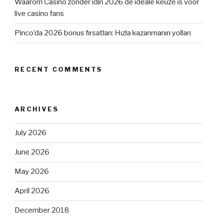
Waarom Casino zonder idin 2026 de ideale keuze is voor
live casino fans
Pinco’da 2026 bonus fırsatları: Hızla kazanmanın yolları
RECENT COMMENTS
ARCHIVES
July 2026
June 2026
May 2026
April 2026
December 2018