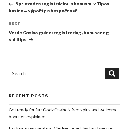
r
o
+
Post
Sprievodca registráciou a bonusmi v Tipos
(
k
(
O
(
O
kasíne – výpočty a bezpečnosť
p
O
p
e
p
e
n
e
n
s
n
s
Next
NEXT
i
s
i
n
i
n
Post
Verde Casino guide: registrering, bonuser og
n
n
n
e
n
e
spilltips
w
e
w
w
w
w
i
w
i
n
i
n
d
n
d
o
d
o
w
o
w
)
w
)
)
Search
Searc
for:
RECENT POSTS
Get ready for fun: Godz Casino’s free spins and welcome
bonuses explained
Exploring payments at Chicken Road: fast and secure