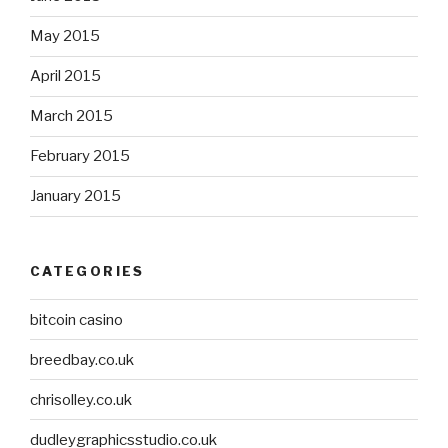
May 2015
April 2015
March 2015
February 2015
January 2015
CATEGORIES
bitcoin casino
breedbay.co.uk
chrisolley.co.uk
dudleygraphicsstudio.co.uk