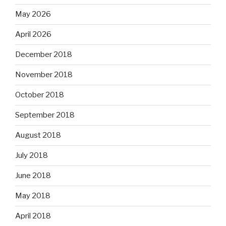
May 2026
April 2026
December 2018
November 2018
October 2018
September 2018
August 2018
July 2018
June 2018
May 2018
April 2018