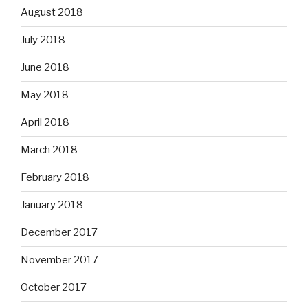
August 2018
July 2018
June 2018
May 2018
April 2018
March 2018
February 2018
January 2018
December 2017
November 2017
October 2017