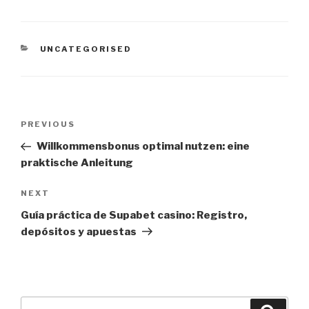
c
c
c
k
k
k
t
t
t
o
o
o
s
s
s
h
h
h
CATEGORIES
a
a
a
UNCATEGORISED
r
r
r
e
e
e
o
o
o
n
n
n
T
F
G
w
a
o
i
c
o
Post
t
e
g
t
b
l
Previous
PREVIOUS
e
o
e
navigation
r
o
+
Post
Willkommensbonus optimal nutzen: eine
(
k
(
O
(
O
praktische Anleitung
p
O
p
e
p
e
n
e
n
s
n
s
Next
NEXT
i
s
i
n
i
n
Post
Guía práctica de Supabet casino: Registro,
n
n
n
e
n
e
depósitos y apuestas
w
e
w
w
w
w
i
w
i
n
i
n
d
n
d
o
d
o
w
o
w
)
w
)
)
Search
Searc