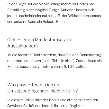
In der Regel ist die Verwendung mehrerer Codes pro
Einzahlung nicht möglich. Einige Aktionen lassen sich
jedoch nacheinander nutzen, z. B. der Willkommensbonus
und anschließend ein Reload-Bonus.
Gibt es einen Mindestumsatz für
Auszahlungen?
Ja, die meisten Boni erfordern, dass Sie den Bonusbetrag
mehrmals umsetzen (siehe Tabelle oben). Zudem kann ein
Mindestauszahlungsbetrag von z. B. 10 € gelten.
Was passiert, wenn ich die
Umsatzbedingungen nicht erfülle?
In diesem Fall verfällt der Bonus und alle damit erzielten
Gewinne. Sie können jedoch Ihre ursprüngliche