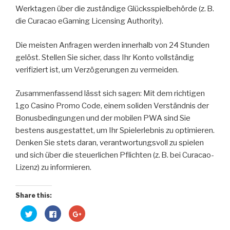
Werktagen über die zuständige Glücksspielbehörde (z. B.
die Curacao eGaming Licensing Authority).
Die meisten Anfragen werden innerhalb von 24 Stunden
gelöst. Stellen Sie sicher, dass Ihr Konto vollständig
verifiziert ist, um Verzögerungen zu vermeiden.
Zusammenfassend lässt sich sagen: Mit dem richtigen
1go Casino Promo Code, einem soliden Verständnis der
Bonusbedingungen und der mobilen PWA sind Sie
bestens ausgestattet, um Ihr Spielerlebnis zu optimieren.
Denken Sie stets daran, verantwortungsvoll zu spielen
und sich über die steuerlichen Pflichten (z. B. bei Curacao-
Lizenz) zu informieren.
Share this:
C
C
C
l
l
l
i
i
i