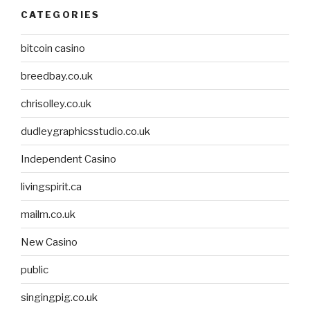
CATEGORIES
bitcoin casino
breedbay.co.uk
chrisolley.co.uk
dudleygraphicsstudio.co.uk
Independent Casino
livingspirit.ca
mailm.co.uk
New Casino
public
singingpig.co.uk