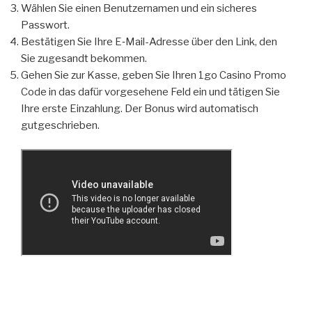
Wählen Sie einen Benutzernamen und ein sicheres
Passwort.
Bestätigen Sie Ihre E‑Mail-Adresse über den Link, den
Sie zugesandt bekommen.
Gehen Sie zur Kasse, geben Sie Ihren 1go Casino Promo
Code in das dafür vorgesehene Feld ein und tätigen Sie
Ihre erste Einzahlung. Der Bonus wird automatisch
gutgeschrieben.