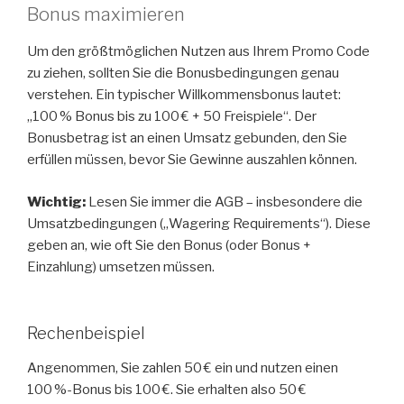
Bonus maximieren
Um den größtmöglichen Nutzen aus Ihrem Promo Code
zu ziehen, sollten Sie die Bonusbedingungen genau
verstehen. Ein typischer Willkommensbonus lautet:
„100 % Bonus bis zu 100 € + 50 Freispiele“. Der
Bonusbetrag ist an einen Umsatz gebunden, den Sie
erfüllen müssen, bevor Sie Gewinne auszahlen können.
Wichtig:
Lesen Sie immer die AGB – insbesondere die
Umsatzbedingungen („Wagering Requirements“). Diese
geben an, wie oft Sie den Bonus (oder Bonus +
Einzahlung) umsetzen müssen.
Rechenbeispiel
Angenommen, Sie zahlen 50 € ein und nutzen einen
100 %-Bonus bis 100 €. Sie erhalten also 50 €