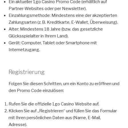
Ein aktueller 1go Casino Promo Code (erhältlich auf
Partner-Websites oder per Newsletter).
Einzahlungsmethode: Mindestens eine der akzeptierten
Zahlungsarten (z. B. Kreditkarte, E‑Wallet, Überweisung).
Alter: Mindestens 18 Jahre (bzw. das gesetzliche
Glücksspielalter in Ihrem Land).
Gerät: Computer, Tablet oder Smartphone mit
Internetzugang.
Registrierung
Folgen Sie diesen Schritten, um ein Konto zu eröffnen und
den Promo Code einzulösen:
Rufen Sie die offizielle 1go Casino Website auf.
Klicken Sie auf „Registrieren“ und füllen Sie das Formular
mit Ihren persönlichen Daten aus (Name, E‑Mail,
Adresse).