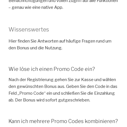
Benachrichtigungen und vollen Zugriff auf alle Funktionen
– genau wie eine native App.
Wissenswertes
Hier finden Sie Antworten auf häufige Fragen rund um
den Bonus und die Nutzung.
Wie löse ich einen Promo Code ein?
Nach der Registrierung gehen Sie zur Kasse und wählen
den gewünschten Bonus aus. Geben Sie den Code in das
Feld „Promo Code“ ein und schließen Sie die Einzahlung
ab. Der Bonus wird sofort gutgeschrieben.
Kann ich mehrere Promo Codes kombinieren?