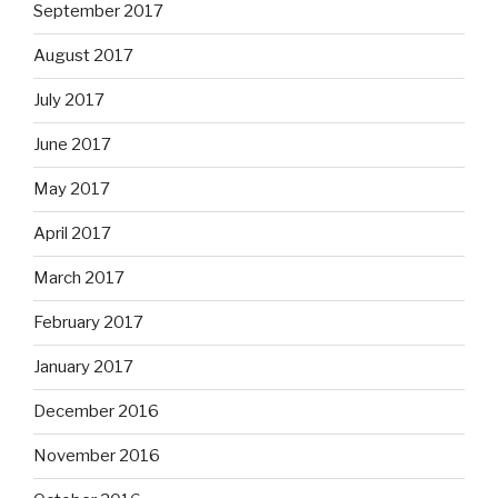
September 2017
August 2017
July 2017
June 2017
May 2017
April 2017
March 2017
February 2017
January 2017
December 2016
November 2016