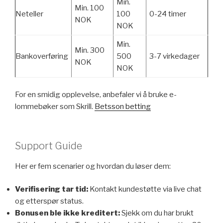
Min.
Min. 100
Neteller
100
0-24 timer
NOK
NOK
Min.
Min. 300
Bankoverføring
500
3-7 virkedager
NOK
NOK
For en smidig opplevelse, anbefaler vi å bruke e-
lommebøker som Skrill.
Betsson betting
Support Guide
Her er fem scenarier og hvordan du løser dem:
Verifisering tar tid:
Kontakt kundestøtte via live chat
og etterspør status.
Bonusen ble ikke kreditert:
Sjekk om du har brukt