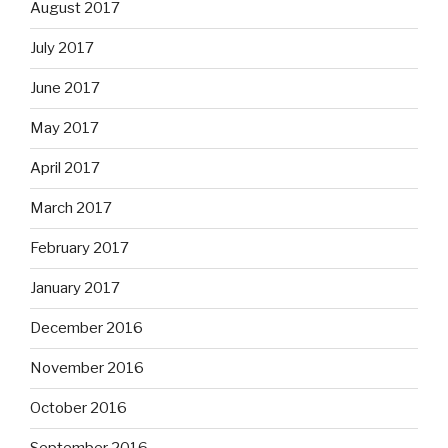
August 2017
July 2017
June 2017
May 2017
April 2017
March 2017
February 2017
January 2017
December 2016
November 2016
October 2016