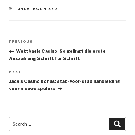
s
s
s
h
h
h
CATEGORIES
a
a
a
UNCATEGORISED
r
r
r
e
e
e
o
o
o
n
n
n
T
F
G
w
a
o
i
c
o
Post
t
e
g
t
b
l
Previous
PREVIOUS
e
o
e
navigation
r
o
+
Post
Wettbasis Casino: So gelingt die erste
(
k
(
O
(
O
Auszahlung Schritt für Schritt
p
O
p
e
p
e
n
e
n
s
n
s
Next
NEXT
i
s
i
n
i
n
Post
Jack’s Casino bonus: stap-voor-stap handleiding
n
n
n
e
n
e
voor nieuwe spelers
w
e
w
w
w
w
i
w
i
n
i
n
d
n
d
o
d
o
w
o
w
)
w
)
)
Search
Searc
for: