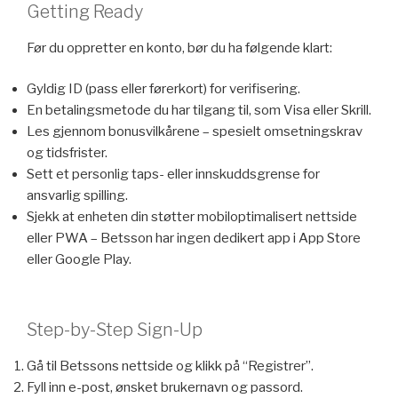
Getting Ready
Før du oppretter en konto, bør du ha følgende klart:
Gyldig ID (pass eller førerkort) for verifisering.
En betalingsmetode du har tilgang til, som Visa eller Skrill.
Les gjennom bonusvilkårene – spesielt omsetningskrav
og tidsfrister.
Sett et personlig taps- eller innskuddsgrense for
ansvarlig spilling.
Sjekk at enheten din støtter mobiloptimalisert nettside
eller PWA – Betsson har ingen dedikert app i App Store
eller Google Play.
Step-by-Step Sign-Up
Gå til Betssons nettside og klikk på “Registrer”.
Fyll inn e-post, ønsket brukernavn og passord.