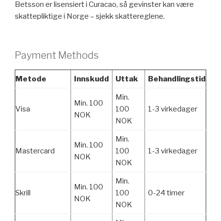
Betsson er lisensiert i Curacao, så gevinster kan være
skattepliktige i Norge – sjekk skattereglene.
Payment Methods
Metode
Innskudd
Uttak
Behandlingstid
Min.
Min. 100
Visa
100
1-3 virkedager
NOK
NOK
Min.
Min. 100
Mastercard
100
1-3 virkedager
NOK
NOK
Min.
Min. 100
Skrill
100
0-24 timer
NOK
NOK