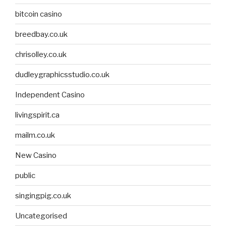
bitcoin casino
breedbay.co.uk
chrisolley.co.uk
dudleygraphicsstudio.co.uk
Independent Casino
livingspirit.ca
mailm.co.uk
New Casino
public
singingpig.co.uk
Uncategorised