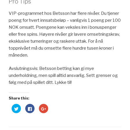
Pro Tips
VIP-programmet hos Betsson har flere nivåer. Du tjener
poeng for hvert innsatsbeløp – vanligvis 1 poeng per 100
NOK omsatt. Poengene kan veksles inn i bonuspenger
eller free spins. Høyere nivåer gir lavere omsetningskrav,
eksklusive turneringer og raskere uttak. For å nå
toppnivået må du omsette flere hundre tusen kroner i
måneden.
Avslutningsvis: Betsson betting kan gi mye
underholdning, men spill alltid ansvarlig. Sett grenser og
følg med på spillet ditt. Lykke til!
Share this:
C
C
C
l
l
l
i
i
i
c
c
c
k
k
k
t
t
t
o
o
o