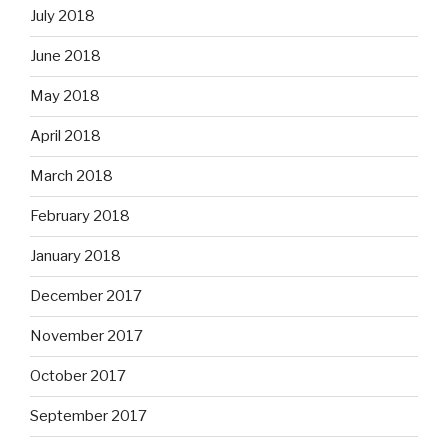
July 2018
June 2018
May 2018
April 2018
March 2018
February 2018
January 2018
December 2017
November 2017
October 2017
September 2017