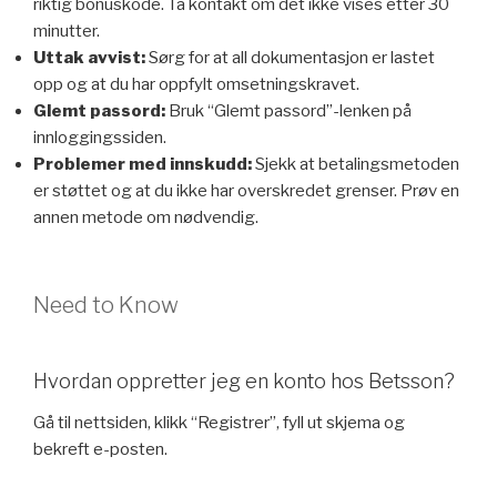
riktig bonuskode. Ta kontakt om det ikke vises etter 30
minutter.
Uttak avvist:
Sørg for at all dokumentasjon er lastet
opp og at du har oppfylt omsetningskravet.
Glemt passord:
Bruk “Glemt passord”-lenken på
innloggingssiden.
Problemer med innskudd:
Sjekk at betalingsmetoden
er støttet og at du ikke har overskredet grenser. Prøv en
annen metode om nødvendig.
Need to Know
Hvordan oppretter jeg en konto hos Betsson?
Gå til nettsiden, klikk “Registrer”, fyll ut skjema og
bekreft e-posten.