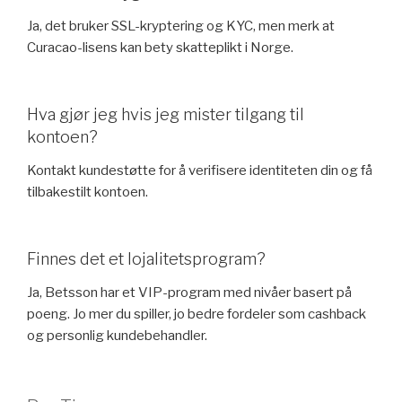
Ja, det bruker SSL-kryptering og KYC, men merk at
Curacao-lisens kan bety skatteplikt i Norge.
Hva gjør jeg hvis jeg mister tilgang til
kontoen?
Kontakt kundestøtte for å verifisere identiteten din og få
tilbakestilt kontoen.
Finnes det et lojalitetsprogram?
Ja, Betsson har et VIP-program med nivåer basert på
poeng. Jo mer du spiller, jo bedre fordeler som cashback
og personlig kundebehandler.