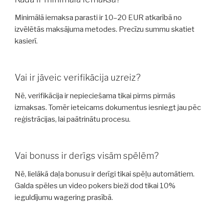
Minimālā iemaksa parasti ir 10–20 EUR atkarībā no
izvēlētās maksājuma metodes. Precīzu summu skatiet
kasierī.
Vai ir jāveic verifikācija uzreiz?
Nē, verifikācija ir nepieciešama tikai pirms pirmās
izmaksas. Tomēr ieteicams dokumentus iesniegt jau pēc
reģistrācijas, lai paātrinātu procesu.
Vai bonuss ir derīgs visām spēlēm?
Nē, lielākā daļa bonusu ir derīgi tikai spēļu automātiem.
Galda spēles un video pokers bieži dod tikai 10%
ieguldījumu wagering prasībā.