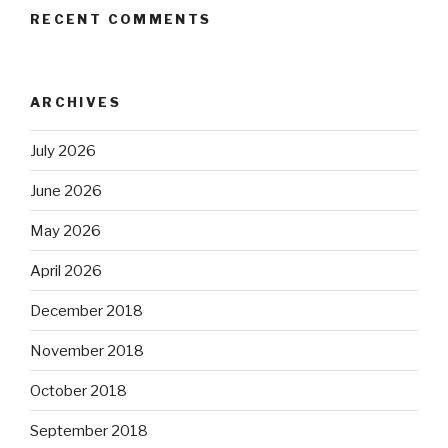
RECENT COMMENTS
ARCHIVES
July 2026
June 2026
May 2026
April 2026
December 2018
November 2018
October 2018
September 2018