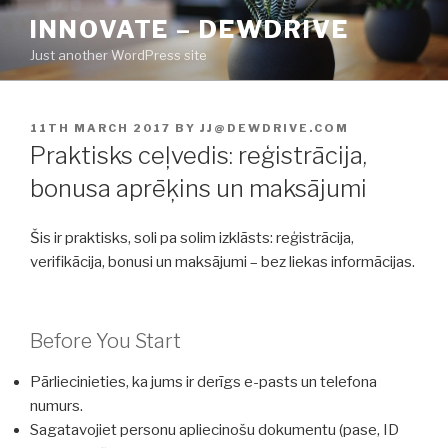
Skip
INNOVATE – DEWDRIVE
to
Just another WordPress site
content
POSTED
11TH MARCH 2017
BY
JJ@DEWDRIVE.COM
ON
Praktisks ceļvedis: reģistrācija,
bonusa aprēķins un maksājumi
Šis ir praktisks, soli pa solim izklāsts: reģistrācija,
verifikācija, bonusi un maksājumi – bez liekas informācijas.
Before You Start
Pārliecinieties, ka jums ir derīgs e-pasts un telefona
numurs.
Sagatavojiet personu apliecinošu dokumentu (pase, ID