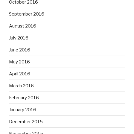
October 2016
September 2016
August 2016
July 2016
June 2016
May 2016
April 2016
March 2016
February 2016
January 2016
December 2015
November 2015