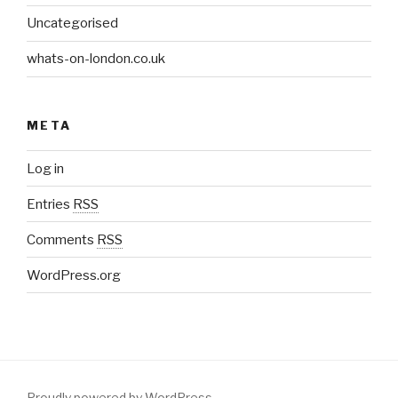
Uncategorised
whats-on-london.co.uk
META
Log in
Entries
RSS
Comments
RSS
WordPress.org
Proudly powered by WordPress