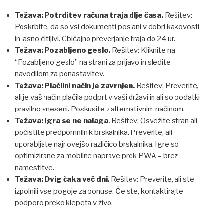
Težava: Potrditev računa traja dlje časa.
Rešitev:
Poskrbite, da so vsi dokumenti poslani v dobri kakovosti
in jasno čitljivi. Običajno preverjanje traja do 24 ur.
Težava: Pozabljeno geslo.
Rešitev: Kliknite na
“Pozabljeno geslo” na strani za prijavo in sledite
navodilom za ponastavitev.
Težava: Plačilni način je zavrnjen.
Rešitev: Preverite,
ali je vaš način plačila podprt v vaši državi in ali so podatki
pravilno vneseni. Poskusite z alternativnim načinom.
Težava: Igra se ne nalaga.
Rešitev: Osvežite stran ali
počistite predpomnilnik brskalnika. Preverite, ali
uporabljate najnovejšo različico brskalnika. Igre so
optimizirane za mobilne naprave prek PWA – brez
namestitve.
Težava: Dvig čaka več dni.
Rešitev: Preverite, ali ste
izpolnili vse pogoje za bonuse. Če ste, kontaktirajte
podporo preko klepeta v živo.