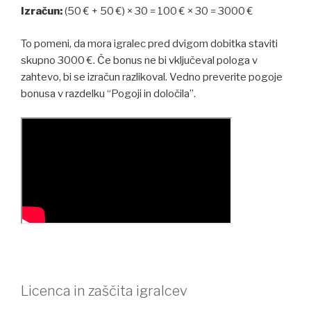
Izračun:
(50 € + 50 €) × 30 = 100 € × 30 = 3000 €
To pomeni, da mora igralec pred dvigom dobitka staviti
skupno 3000 €. Če bonus ne bi vključeval pologa v
zahtevo, bi se izračun razlikoval. Vedno preverite pogoje
bonusa v razdelku “Pogoji in določila”.
Licenca in zaščita igralcev