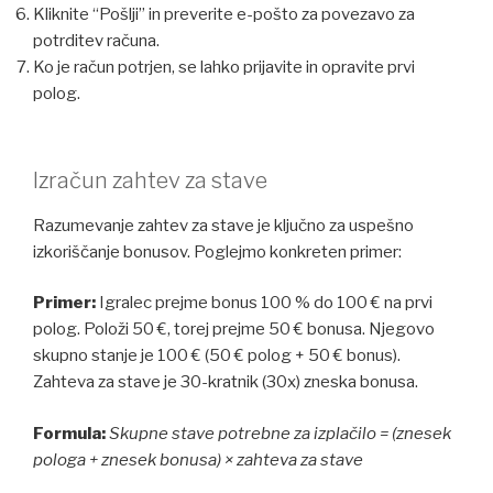
Kliknite “Pošlji” in preverite e-pošto za povezavo za
potrditev računa.
Ko je račun potrjen, se lahko prijavite in opravite prvi
polog.
Izračun zahtev za stave
Razumevanje zahtev za stave je ključno za uspešno
izkoriščanje bonusov. Poglejmo konkreten primer:
Primer:
Igralec prejme bonus 100 % do 100 € na prvi
polog. Položi 50 €, torej prejme 50 € bonusa. Njegovo
skupno stanje je 100 € (50 € polog + 50 € bonus).
Zahteva za stave je 30-kratnik (30x) zneska bonusa.
Formula:
Skupne stave potrebne za izplačilo = (znesek
pologa + znesek bonusa) × zahteva za stave