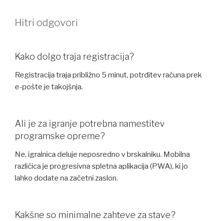
Hitri odgovori
Kako dolgo traja registracija?
Registracija traja približno 5 minut, potrditev računa prek
e-pošte je takojšnja.
Ali je za igranje potrebna namestitev
programske opreme?
Ne, igralnica deluje neposredno v brskalniku. Mobilna
različica je progresivna spletna aplikacija (PWA), ki jo
lahko dodate na začetni zaslon.
Kakšne so minimalne zahteve za stave?