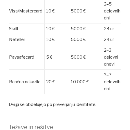
2–5
Visa/Mastercard
10 €
5000 €
delovnih
dni
Skrill
10 €
5000 €
24 ur
Neteller
10 €
5000 €
24 ur
2–3
Paysafecard
5 €
5000 €
delovni
dnevi
3–7
Bančno nakazilo
20 €
10.000 €
delovnih
dni
Dvigi se obdelujejo po preverjanju identitete.
Težave in rešitve