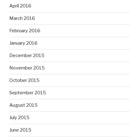
April 2016
March 2016
February 2016
January 2016
December 2015
November 2015
October 2015
September 2015
August 2015
July 2015
June 2015