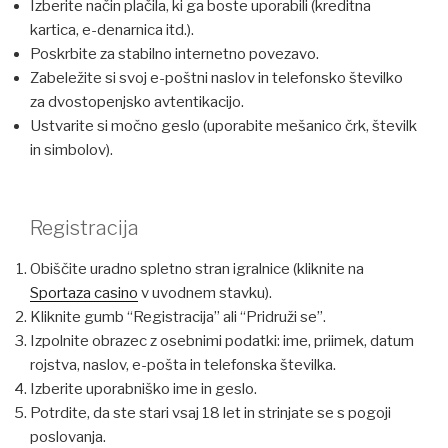
Izberite način plačila, ki ga boste uporabili (kreditna
kartica, e-denarnica itd.).
Poskrbite za stabilno internetno povezavo.
Zabeležite si svoj e-poštni naslov in telefonsko številko
za dvostopenjsko avtentikacijo.
Ustvarite si močno geslo (uporabite mešanico črk, številk
in simbolov).
Registracija
Obiščite uradno spletno stran igralnice (kliknite na
Sportaza casino
v uvodnem stavku).
Kliknite gumb “Registracija” ali “Pridruži se”.
Izpolnite obrazec z osebnimi podatki: ime, priimek, datum
rojstva, naslov, e-pošta in telefonska številka.
Izberite uporabniško ime in geslo.
Potrdite, da ste stari vsaj 18 let in strinjate se s pogoji
poslovanja.