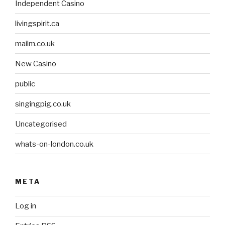
Independent Casino
livingspirit.ca
mailm.co.uk
New Casino
public
singingpig.co.uk
Uncategorised
whats-on-london.co.uk
META
Log in