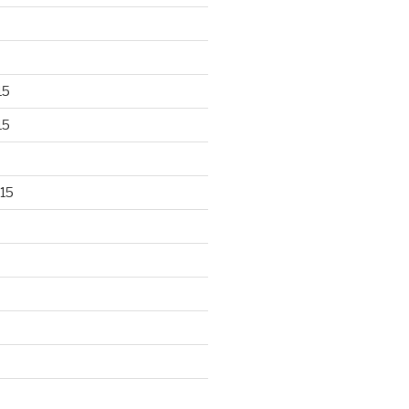
15
15
15