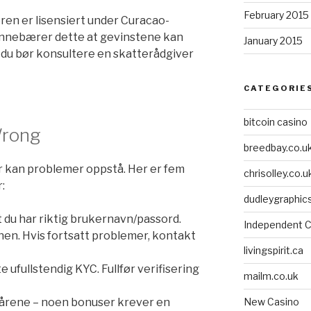
February 2015
en er lisensiert under Curacao-
 innebærer dette at gevinstene kan
January 2015
 du bør konsultere en skatterådgiver
CATEGORIE
bitcoin casino
Wrong
breedbay.co.u
r kan problemer oppstå. Her er fem
chrisolley.co.u
:
dudleygraphic
t du har riktig brukernavn/passord.
Independent C
en. Hvis fortsatt problemer, kontakt
livingspirit.ca
e ufullstendig KYC. Fullfør verifisering
mailm.co.uk
lkårene – noen bonuser krever en
New Casino