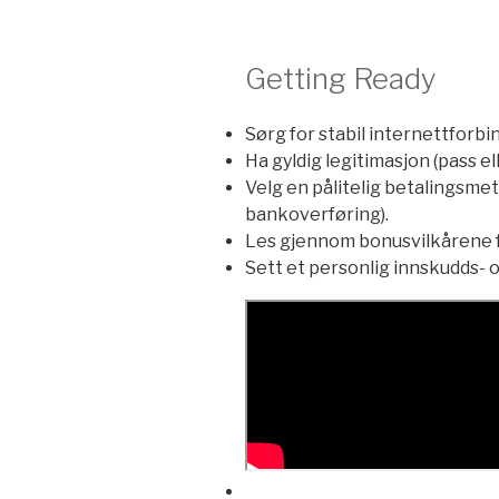
Getting Ready
Sørg for stabil internettforbi
Ha gyldig legitimasjon (pass ell
Velg en pålitelig betalingsme
bankoverføring).
Les gjennom bonusvilkårene f
Sett et personlig innskudds- o