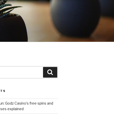
Search
STS
fun: Godz Casino’s free spins and
ses explained