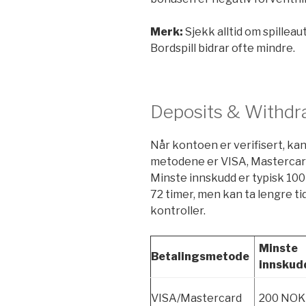
Merk:
Sjekk alltid om spillea
Bordspill bidrar ofte mindre.
Deposits & Withdr
Når kontoen er verifisert, kan
metodene er VISA, Mastercard,
Minste innskudd er typisk 10
72 timer, men kan ta lengre ti
kontroller.
Minste
Betalingsmetode
innskud
VISA/Mastercard
200 NOK