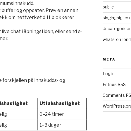
imumsinnskudd.
public
serbuffer og oppdater. Prøv en annen
jekk om nettverket ditt blokkerer
singingpig.co.
Uncategorise
live chat i åpningstiden, eller send e-
mer.
whats-on-lond
META
Log in
te forskjellen på innskudds- og
Entries
RSS
Comments
R
dshastighet
Uttakshastighet
WordPress.or
elig
0–24 timer
elig
1–3 dager