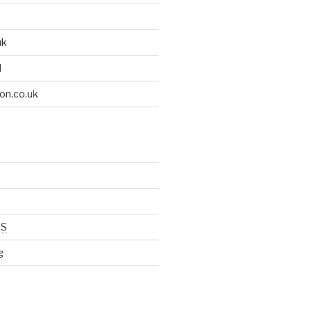
uk
d
on.co.uk
SS
g