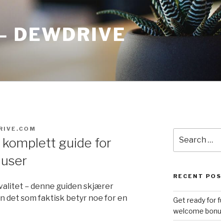
 – DEWDRIVE
RIVE.COM
Search
 komplett guide for
for:
nuser
RECENT PO
valitet – denne guiden skjærer
 det som faktisk betyr noe for en
Get ready for 
welcome bonu