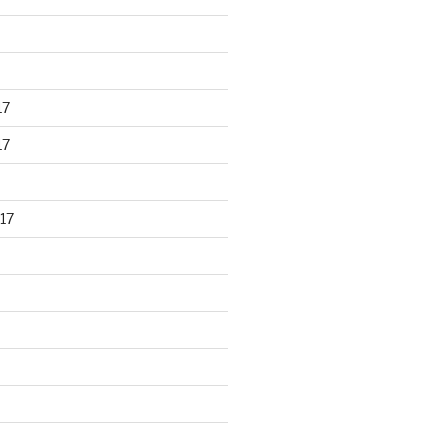
17
17
17