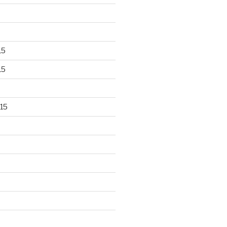
15
15
15