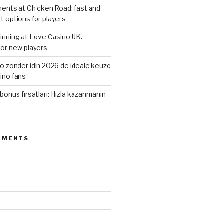
ents at Chicken Road: fast and
 options for players
inning at Love Casino UK:
for new players
 zonder idin 2026 de ideale keuze
sino fans
bonus fırsatları: Hızla kazanmanın
MMENTS