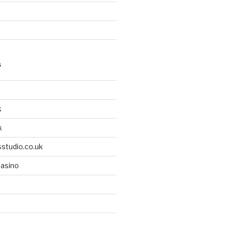
S
k
k
sstudio.co.uk
asino