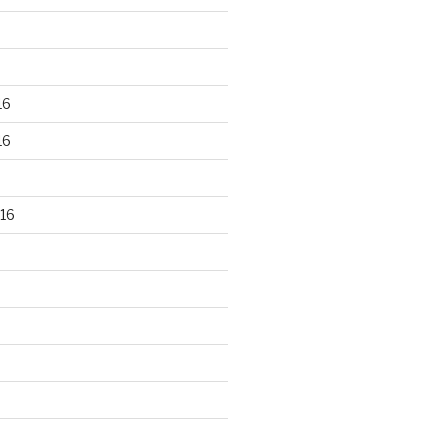
16
16
16