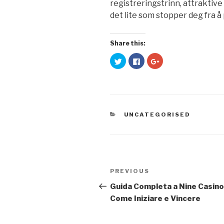
registreringstrinn, attraktive
det lite som stopper deg fra å
Share this:
C
C
C
l
l
l
i
i
i
c
c
c
k
k
k
t
t
t
o
o
o
s
s
s
h
h
h
a
a
a
CATEGORIES
UNCATEGORISED
r
r
r
e
e
e
o
o
o
n
n
n
T
F
G
w
a
o
i
c
o
t
e
g
Post
t
b
l
Previous
PREVIOUS
e
o
e
r
o
+
navigation
Post
(
k
(
Guida Completa a Nine Casino
O
(
O
p
O
p
Come Iniziare e Vincere
e
p
e
n
e
n
s
n
s
i
s
i