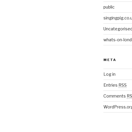
public
singingpig.co.
Uncategorise
whats-on-lond
META
Log in
Entries
RSS
Comments
R
WordPress.or