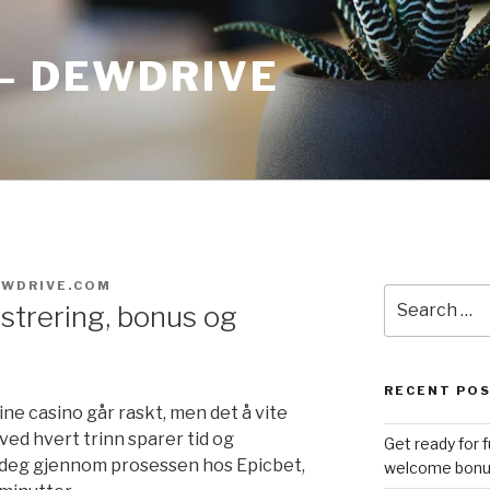
 – DEWDRIVE
EWDRIVE.COM
Search
istrering, bonus og
for:
RECENT PO
ne casino går raskt, men det å vite
ved hvert trinn sparer tid og
Get ready for 
r deg gjennom prosessen hos Epicbet,
welcome bonu