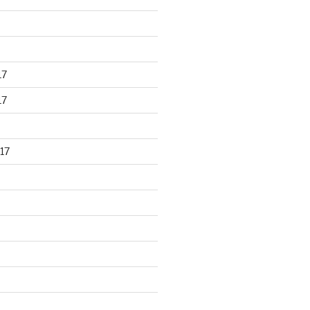
17
17
17