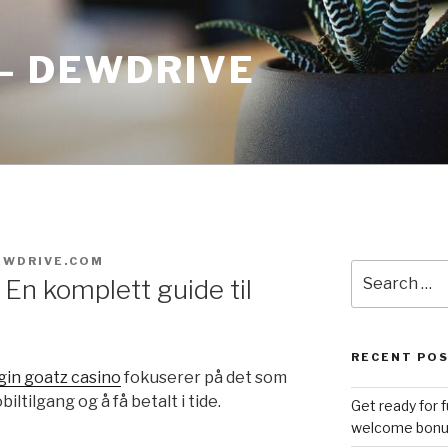
 – DEWDRIVE
EWDRIVE.COM
Search
 En komplett guide til
for:
RECENT PO
gin goatz casino
fokuserer på det som
iltilgang og å få betalt i tide.
Get ready for 
welcome bonu