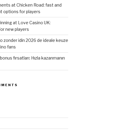
ents at Chicken Road: fast and
 options for players
inning at Love Casino UK:
for new players
 zonder idin 2026 de ideale keuze
sino fans
bonus fırsatları: Hızla kazanmanın
MMENTS