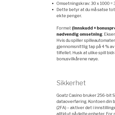
Omsetningskrav: 30 x 1000 =
Dette betyr at du må satse tot
ekte penger.
Formel:
(Innskudd × bonuspr
nødvendig omsetning
. Ekse
Hvis du spiller spilleautomat
gjennomsnittlig tap på 4 % av
tilfellet. Husk at ulike spill bi
bonusvilkårene nøye.
Sikkerhet
Goatz Casino bruker 256-bit S
dataoverføring. Kontoen din 
(2FA) – aktiver det i innstillin
alltid ut på delte enheter. For