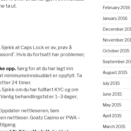
 ta ut.
February 2016
January 2016
December 20
November 20
.
Sjekk at Caps Lock er av, prøv å
October 2015
assord”. Hvis du fortsatt har problemer,
September 20
ke opp.
Sørg for at du har lagt inn
August 2015
at minimumsinnskuddet er oppfylt. Ta
etter 24 timer.
July 2015
.
Sjekk om du har fullført KYC og om
June 2015
Vanlig behandlingstid er 1–3 dager,
May 2015
Oppdater nettleseren, tøm
April 2015
nnen nettleser. Goatz Casino er PWA –
tilgang.
March 2015