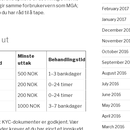
e gir samme forbrukervern som MGA;
February 2017
du har råd til å tape.
January 2017
December 20
 ut
November 20
October 2016
Minste
Behandlingstid
September 20
d
uttak
August 2016
500 NOK
1–3 bankdager
July 2016
200 NOK
0–24 timer
June 2016
200 NOK
0–24 timer
May 2016
K
1000 NOK
3–7 bankdager
April 2016
at KYC-dokumenter er godkjent. Vær
March 2016
r krever at du har gjort et innskudd