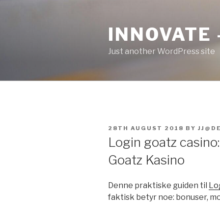
Skip
to
INNOVATE
content
Just another WordPress site
POSTED
28TH AUGUST 2018
BY
JJ@D
ON
Login goatz casino:
Goatz Kasino
Denne praktiske guiden til
Lo
faktisk betyr noe: bonuser, mob