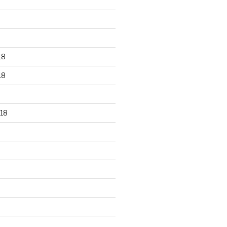
18
18
18