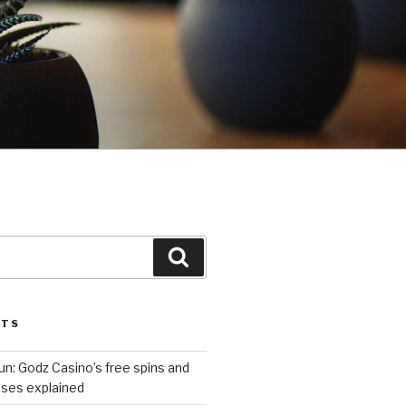
Search
STS
fun: Godz Casino’s free spins and
ses explained