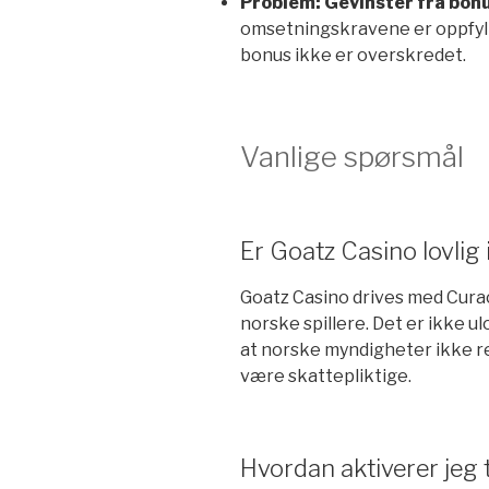
Problem: Gevinster fra bonus
omsetningskravene er oppfylt
bonus ikke er overskredet.
Vanlige spørsmål
Er Goatz Casino lovlig
Goatz Casino drives med Curac
norske spillere. Det er ikke u
at norske myndigheter ikke reg
være skattepliktige.
Hvordan aktiverer jeg 