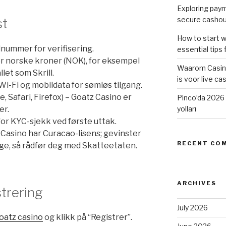
Exploring paym
secure cashout
st
How to start w
nummer for verifisering.
essential tips 
er norske kroner (NOK), for eksempel
Waarom Casino
let som Skrill.
is voor live ca
 Wi-Fi og mobildata for sømløs tilgang.
 Safari, Firefox) – Goatz Casino er
Pinco’da 2026 
er.
yolları
or KYC-sjekk ved første uttak.
asino har Curacao-lisens; gevinster
RECENT CO
ge, så rådfør deg med Skatteetaten.
ARCHIVES
strering
July 2026
oatz casino
og klikk på “Registrer”.