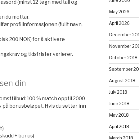
June 2026
 passord (minst 12 tegn med tall og
May 2026
en du mottar.
April 2026
lfør profilinformasjonen (fullt navn,
December 20
isk 200 NOK) for å aktivere
November 20
gskrav og tidsfrister varierer.
October 2018
September 20
August 2018
sen din
July 2018
komsttilbud: 100 % match opptil 2000
June 2018
på bonusbeløpet. Hvis du setter inn
May 2018
April 2018
h)
nskudd + bonus)
March 2018