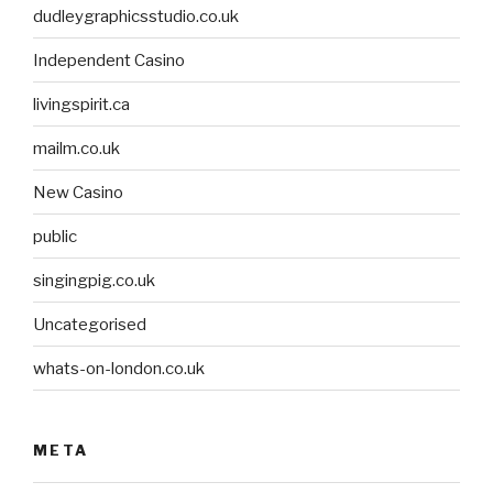
dudleygraphicsstudio.co.uk
Independent Casino
livingspirit.ca
mailm.co.uk
New Casino
public
singingpig.co.uk
Uncategorised
whats-on-london.co.uk
META