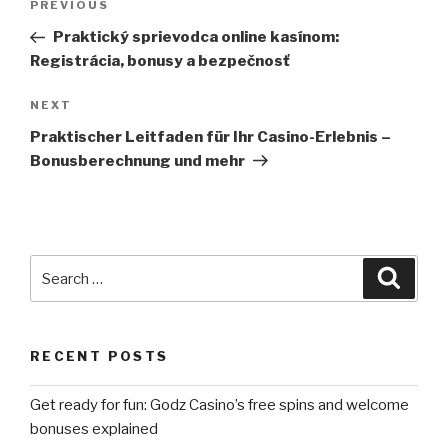
t
b
l
Previous
PREVIOUS
e
o
e
navigation
r
o
+
Post
Praktický sprievodca online kasínom:
(
k
(
O
(
O
Registrácia, bonusy a bezpečnosť
p
O
p
e
p
e
n
e
n
s
n
s
Next
NEXT
i
s
i
n
i
n
Post
Praktischer Leitfaden für Ihr Casino-Erlebnis –
n
n
n
e
n
e
Bonusberechnung und mehr
w
e
w
w
w
w
i
w
i
n
i
n
d
n
d
o
d
o
w
o
w
)
w
)
)
Search
Searc
for:
RECENT POSTS
Get ready for fun: Godz Casino’s free spins and welcome
bonuses explained